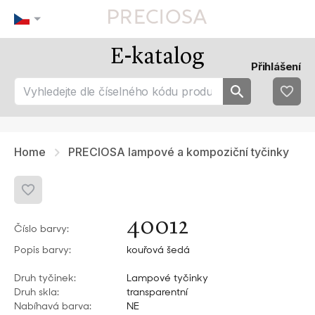
E-katalog
Naše tipy
Nejoblíbenějsí
Přihlášení
tip 1
fav 1
tip 2
fav 2
tip 3
fav 3
fav 4
fav 5
Home
PRECIOSA lampové a kompoziční tyčinky
40012
Číslo barvy:
Popis barvy:
kouřová šedá
Druh tyčinek:
Lampové tyčinky
Druh skla:
transparentní
Nabíhavá barva:
NE