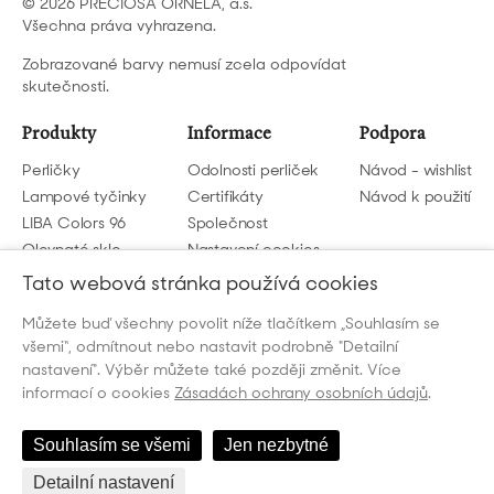
© 2026 PRECIOSA ORNELA, a.s.
Všechna práva vyhrazena.
Zobrazované barvy nemusí zcela odpovídat
skutečnosti.
Produkty
Informace
Podpora
Perličky
Odolnosti perliček
Návod - wishlist
Lampové tyčinky
Certifikáty
Návod k použití
LIBA Colors 96
Společnost
Olovnaté sklo
Nastavení cookies
GDPR
Tato webová stránka používá cookies
Můžete buď všechny povolit níže tlačítkem „Souhlasím se
Napište nám
všemi“, odmítnout nebo nastavit podrobně "Detailní
beads@preciosa.com
nastavení". Výběr můžete také později změnit. Více
informací o cookies
Zásadách ochrany osobních údajů
.
Souhlasím se všemi
Jen nezbytné
Detailní nastavení
Česky