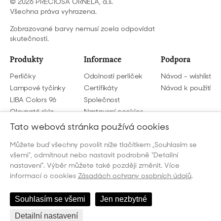
© 2026 PRECIOSA ORNELA, a.s.
Všechna práva vyhrazena.
Zobrazované barvy nemusí zcela odpovídat
skutečnosti.
Produkty
Informace
Podpora
Perličky
Odolnosti perliček
Návod - wishlist
Lampové tyčinky
Certifikáty
Návod k použití
LIBA Colors 96
Společnost
Olovnaté sklo
Nastavení cookies
GDPR
Tato webová stránka používá cookies
Můžete buď všechny povolit níže tlačítkem „Souhlasím se
Napište nám
všemi“, odmítnout nebo nastavit podrobně "Detailní
beads@preciosa.com
nastavení". Výběr můžete také později změnit. Více
informací o cookies
Zásadách ochrany osobních údajů
.
Souhlasím se všemi
Jen nezbytné
Detailní nastavení
Česky