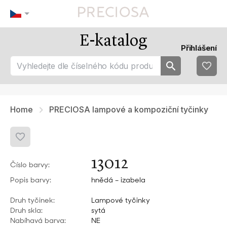
E-katalog
Naše tipy
Nejoblíbenějsí
Přihlášení
tip 1
fav 1
tip 2
fav 2
tip 3
fav 3
fav 4
fav 5
Home
PRECIOSA lampové a kompoziční tyčinky
13012
Číslo barvy:
Popis barvy:
hnědá – izabela
Druh tyčinek:
Lampové tyčinky
Druh skla:
sytá
Nabíhavá barva:
NE