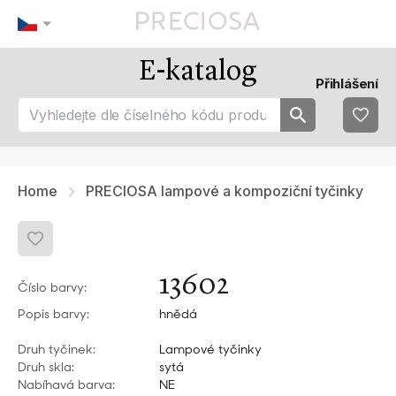
E-katalog
Naše tipy
Nejoblíbenějsí
Přihlášení
tip 1
fav 1
tip 2
fav 2
tip 3
fav 3
fav 4
fav 5
Home
PRECIOSA lampové a kompoziční tyčinky
13602
Číslo barvy:
Popis barvy:
hnědá
Druh tyčinek:
Lampové tyčinky
Druh skla:
sytá
Nabíhavá barva:
NE