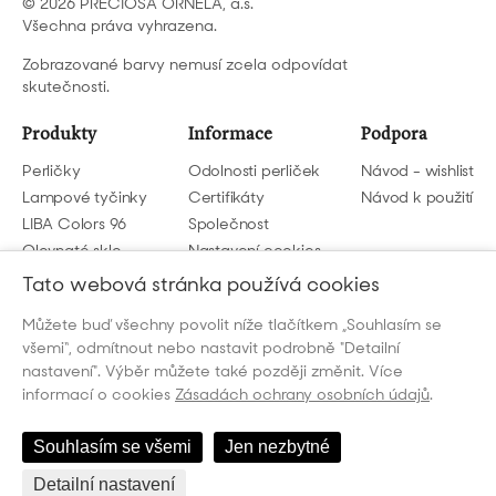
© 2026 PRECIOSA ORNELA, a.s.
Všechna práva vyhrazena.
Zobrazované barvy nemusí zcela odpovídat
skutečnosti.
Produkty
Informace
Podpora
Perličky
Odolnosti perliček
Návod - wishlist
Lampové tyčinky
Certifikáty
Návod k použití
LIBA Colors 96
Společnost
Olovnaté sklo
Nastavení cookies
GDPR
Tato webová stránka používá cookies
Můžete buď všechny povolit níže tlačítkem „Souhlasím se
Napište nám
všemi“, odmítnout nebo nastavit podrobně "Detailní
beads@preciosa.com
nastavení". Výběr můžete také později změnit. Více
informací o cookies
Zásadách ochrany osobních údajů
.
Souhlasím se všemi
Jen nezbytné
Detailní nastavení
Česky