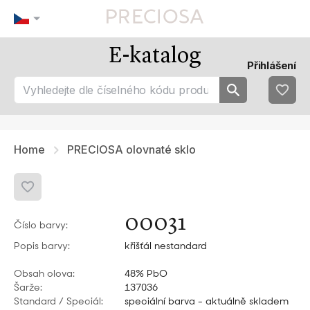
E-katalog
Naše tipy
Nejoblíbenějsí
Přihlášení
tip 1
fav 1
tip 2
fav 2
tip 3
fav 3
fav 4
fav 5
Home
PRECIOSA olovnaté sklo
00031
Číslo barvy:
Popis barvy:
křišťál nestandard
Obsah olova:
48% PbO
Šarže:
137036
Standard / Speciál:
speciální barva - aktuálně skladem