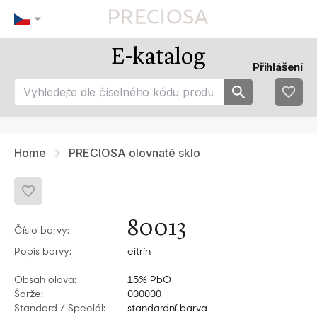
E-katalog
Naše tipy
Nejoblíbenějsí
Přihlášení
tip 1
fav 1
tip 2
fav 2
tip 3
fav 3
fav 4
fav 5
Home
PRECIOSA olovnaté sklo
80013
Číslo barvy:
Popis barvy:
citrín
Obsah olova:
15% PbO
Šarže:
000000
Standard / Speciál:
standardní barva