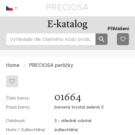
E-katalog
Naše tipy
Nejoblíbenějsí
Přihlášení
tip 1
fav 1
tip 2
fav 2
tip 3
fav 3
fav 4
fav 5
Home
PRECIOSA perličky
01664
Číslo barvy:
Popis barvy:
barvený krystal zelená 3
Odolnost:
3 - středně odolné
Hutní / Zušlechtěný:
zušlechtěný