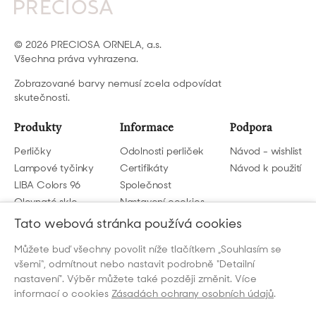
© 2026 PRECIOSA ORNELA, a.s.
Všechna práva vyhrazena.
Zobrazované barvy nemusí zcela odpovídat
skutečnosti.
Produkty
Informace
Podpora
Perličky
Odolnosti perliček
Návod - wishlist
Lampové tyčinky
Certifikáty
Návod k použití
LIBA Colors 96
Společnost
Olovnaté sklo
Nastavení cookies
GDPR
Tato webová stránka používá cookies
Můžete buď všechny povolit níže tlačítkem „Souhlasím se
Napište nám
všemi“, odmítnout nebo nastavit podrobně "Detailní
beads@preciosa.com
nastavení". Výběr můžete také později změnit. Více
informací o cookies
Zásadách ochrany osobních údajů
.