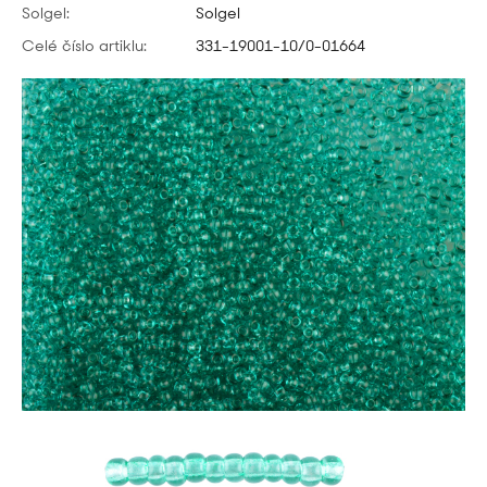
Solgel:
Solgel
Celé číslo artiklu:
331-19001-10/0-01664