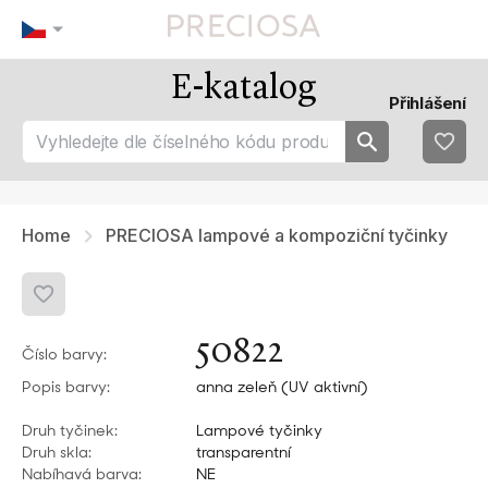
E-katalog
Naše tipy
Nejoblíbenějsí
Přihlášení
tip 1
fav 1
tip 2
fav 2
tip 3
fav 3
fav 4
fav 5
Home
PRECIOSA lampové a kompoziční tyčinky
50822
Číslo barvy:
Popis barvy:
anna zeleň (UV aktivní)
Druh tyčinek:
Lampové tyčinky
Druh skla:
transparentní
Nabíhavá barva:
NE