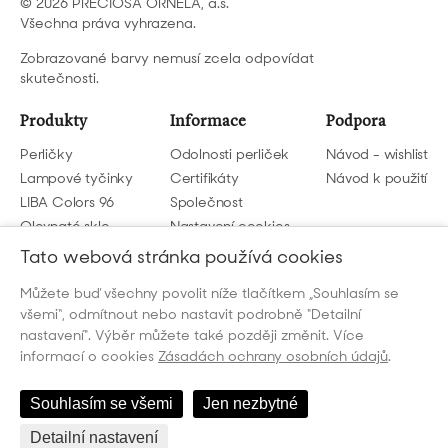
© 2026 PRECIOSA ORNELA, a.s.
Všechna práva vyhrazena.
Zobrazované barvy nemusí zcela odpovídat
skutečnosti.
Produkty
Informace
Podpora
Perličky
Odolnosti perliček
Návod - wishlist
Lampové tyčinky
Certifikáty
Návod k použití
LIBA Colors 96
Společnost
Olovnaté sklo
Nastavení cookies
GDPR
Tato webová stránka používá cookies
Můžete buď všechny povolit níže tlačítkem „Souhlasím se
Napište nám
všemi“, odmítnout nebo nastavit podrobně "Detailní
beads@preciosa.com
nastavení". Výběr můžete také později změnit. Více
informací o cookies
Zásadách ochrany osobních údajů
.
Souhlasím se všemi
Jen nezbytné
Detailní nastavení
Česky