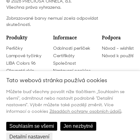
© 2026 PRECIOSA ORNELA, a.s.
Všechna práva vyhrazena.
Zobrazované barvy nemusí zcela odpovídat
skutečnosti.
Produkty
Informace
Podpora
Perličky
Odolnosti perliček
Návod - wishlist
Lampové tyčinky
Certifikáty
Návod k použití
LIBA Colors 96
Společnost
Olovnaté sklo
Nastavení cookies
GDPR
Tato webová stránka používá cookies
Můžete buď všechny povolit níže tlačítkem „Souhlasím se
Napište nám
všemi“, odmítnout nebo nastavit podrobně "Detailní
beads@preciosa.com
nastavení". Výběr můžete také později změnit. Více
informací o cookies
Zásadách ochrany osobních údajů
.
Souhlasím se všemi
Jen nezbytné
Detailní nastavení
Česky