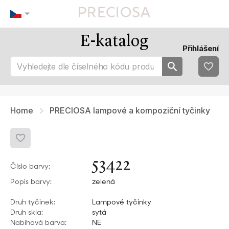
E-katalog
Naše tipy
Nejoblíbenějsí
Přihlášení
tip 1
fav 1
tip 2
fav 2
tip 3
fav 3
fav 4
fav 5
Home
PRECIOSA lampové a kompoziční tyčinky
53422
Číslo barvy:
Popis barvy:
zelená
Druh tyčinek:
Lampové tyčinky
Druh skla:
sytá
Nabíhavá barva:
NE